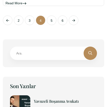
Read More
2
3
4
5
6
Son Yazılar
Yavuzeli Boşanma Avukatı