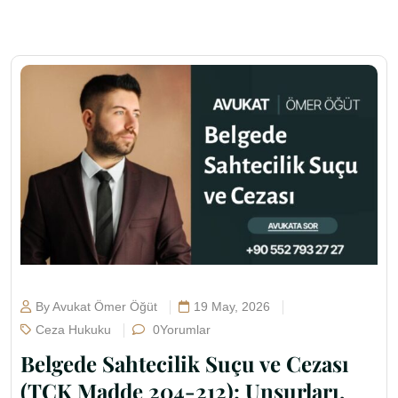
By Avukat Ömer Öğüt
19 May, 2026
Ceza Hukuku
0Yorumlar
Belgede Sahtecilik Suçu ve Cezası
(TCK Madde 204-212): Unsurları,