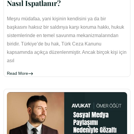
Nasıl İspatlanır?
Meşru müdafaa, yani kişinin kendisini ya da bir
başkasını haksız bir saldırıya karşı koruma hakkı, hukuk
sistemlerinde en temel savunma mekanizmalarından
biridir. Türkiye’de bu hak, Türk Ceza Kanunu
kapsamında açıkça düzenlenmiştir. Ancak birçok kişi için
asıl
Read More