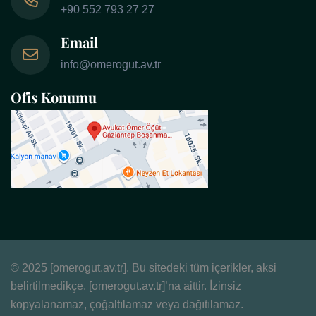
+90 552 793 27 27
Email
info@omerogut.av.tr
Ofis Konumu
© 2025 [omerogut.av.tr]. Bu sitedeki tüm içerikler, aksi
belirtilmedikçe, [omerogut.av.tr]’na aittir. İzinsiz
kopyalanamaz, çoğaltılamaz veya dağıtılamaz.